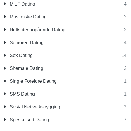
MILF Dating
4
Muslimske Dating
2
Nettsider angående Dating
2
Senioren Dating
4
Sex Dating
14
Shemale Dating
2
Single Foreldre Dating
1
SMS Dating
1
Sosial Nettverksbygging
2
Spesialisert Dating
7