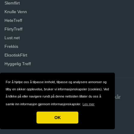
Slemflirt
Knulle Venn
HeteTreff
FlirtyTreff
Lust.net
Frekkis
EksotiskFlirt
Hyggelig Treff
For å hjelpe oss å tilpasse innhold, tilpasse og analysere annonser og
Kontakt
Om oss
tilby en sikker opplevelse, bruker vi informasjonskapsler (cookies). Ved
å klikke på eller navigere rundt på denne nettsiden tillater du oss å
Personvern
Betingelser og Vilkår
samle inn informasjon gjennom informasjonskapsler.
Les mer
Norge
OK
Opphavsrett © 2026 Datingwebsites.no