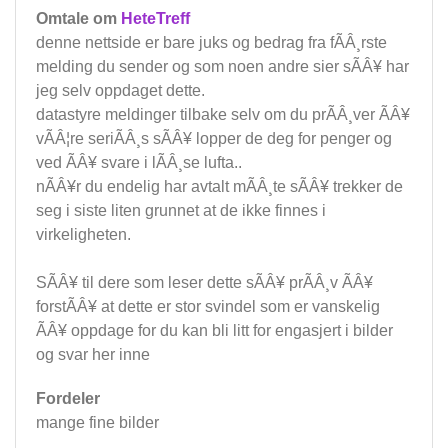
Omtale om
HeteTreff
denne nettside er bare juks og bedrag fra fÃÂ¸rste
melding du sender og som noen andre sier sÃÂ¥ har
jeg selv oppdaget dette.
datastyre meldinger tilbake selv om du prÃÂ¸ver ÃÂ¥
vÃÂ¦re seriÃÂ¸s sÃÂ¥ lopper de deg for penger og
ved ÃÂ¥ svare i lÃÂ¸se lufta..
nÃÂ¥r du endelig har avtalt mÃÂ¸te sÃÂ¥ trekker de
seg i siste liten grunnet at de ikke finnes i
virkeligheten.
SÃÂ¥ til dere som leser dette sÃÂ¥ prÃÂ¸v ÃÂ¥
forstÃÂ¥ at dette er stor svindel som er vanskelig
ÃÂ¥ oppdage for du kan bli litt for engasjert i bilder
og svar her inne
Fordeler
mange fine bilder