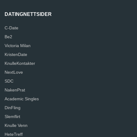
DATINGNETTSIDER
C-Date
Be2
Victoria Milan
KristenDate
KnulleKontakter
NextLove
SDC
NakenPrat
Academic Singles
DinFling
Slemflirt
Knulle Venn
HeteTreff