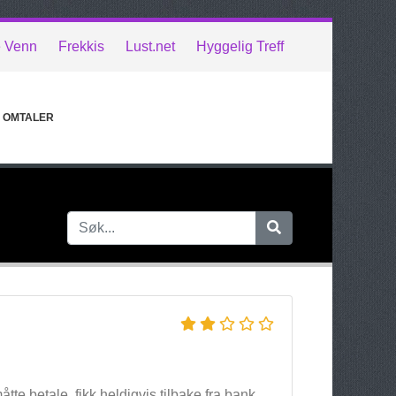
e Venn
Frekkis
Lust.net
Hyggelig Treff
OMTALER
tte betale, fikk heldigvis tilbake fra bank.