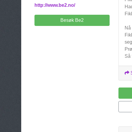
http://www.be2.no/
Had
Fik
Besøk Be2
Nå 
Fik
seg
Prø
Så 