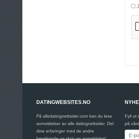
J
DATINGWEBSITES.NO
NYHE
På alledatingnettsider.com kan du lese
Fyll ut
anmeldelser av alle datingnettsider. Del
på vår
dine erfaringer med de andre
besøkende og skriv en anmeldelse!