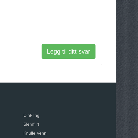
Legg til ditt svar
DinFling
Slemflirt
Knulle Venn