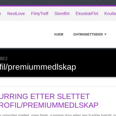
n
NextLove
FlirtyTreff
Slemflirt
EksotiskFlirt
Knull
HJEM
DATINGNETTSIDER
BE2
rofil/premiummedlskap
URRING ETTER SLETTET
ROFIL/PREMIUMMEDLSKAP
k omsider slettet, men førts, samme dag etter jeg hadde betalt, må