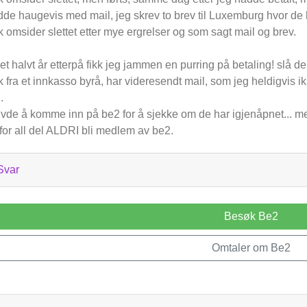
de haugevis med mail, jeg skrev to brev til Luxemburg hvor de h
k omsider slettet etter mye ergrelser og som sagt mail og brev.
et halvt år etterpå fikk jeg jammen en purring på betaling! slå de
k fra et innkasso byrå, har videresendt mail, som jeg heldigvis ikk
.
vde å komme inn på be2 for å sjekke om de har igjenåpnet... me
for all del ALDRI bli medlem av be2.
Svar
Besøk Be2
Omtaler om Be2