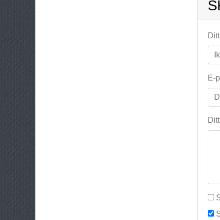
S
Dit
E-p
Dit
S
S