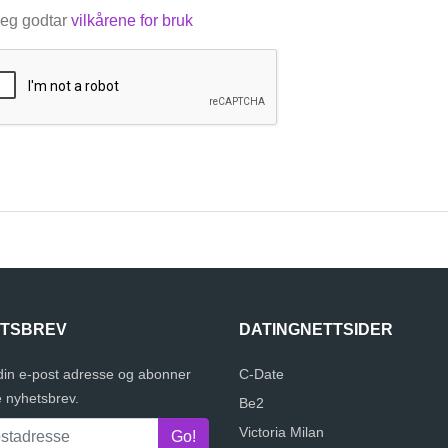
eg godtar
vilkårene for bruk
TSBREV
DATINGNETTSIDER
 din e-post adresse og abonner
C-Date
e nyhetsbrev.
Be2
Victoria Milan