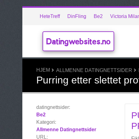
HeteTreff
DinFling
Be2
Victoria Mila
Datingwebsites.no
HJEM
ALLMENNE DATINGNETTSIDER
Purring etter slettet p
datingnettsider:
P
Be2
Kategori:
P
Allmenne Datingnettsider
URL:
Fik