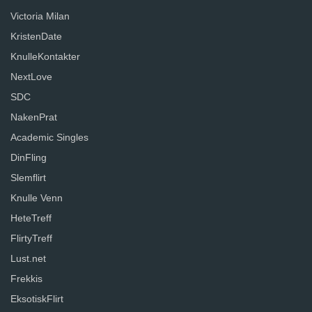
Victoria Milan
KristenDate
KnulleKontakter
NextLove
SDC
NakenPrat
Academic Singles
DinFling
Slemflirt
Knulle Venn
HeteTreff
FlirtyTreff
Lust.net
Frekkis
EksotiskFlirt