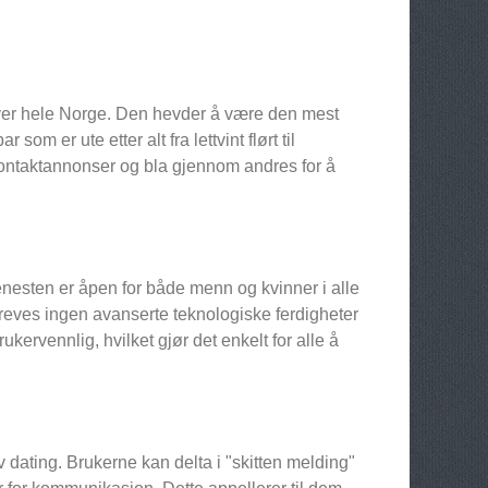
over hele Norge. Den hevder å være den mest
m er ute etter alt fra lettvint flørt til
e kontaktannonser og bla gjennom andres for å
enesten er åpen for både menn og kvinner i alle
kreves ingen avanserte teknologiske ferdigheter
ukervennlig, hvilket gjør det enkelt for alle å
 dating. Brukerne kan delta i "skitten melding"