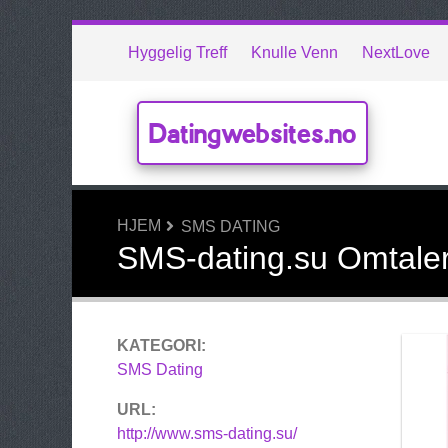
Hyggelig Treff
Knulle Venn
NextLove
Datingwebsites.no
HJEM
SMS DATING
SMS-dating.su Omtale
KATEGORI:
SMS Dating
URL:
http://www.sms-dating.su/