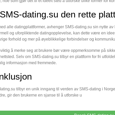
, noe som gjør det til et ideelt sted å utforske ulike former for 
 SMS-dating.su den rette plat
d alle datingplattformer, avhenger SMS-dating.su sin nytte av h
rmell og uforpliktende datingopplevelse, kan dette være en ideel
rige forhold og mer på øyeblikkelige forbindelser og kommunik
 viktig å merke seg at brukere bør være oppmerksomme på sikke
nettsted. Selv om SMS-dating.su tilbyr en plattform for fri utfold
lig informasjon med fremmede.
nklusjon
ting.su tilbyr en unik inngang til verden av SMS-dating i Norge. 
ldre, gir den brukerne en sjanse til å utforske u