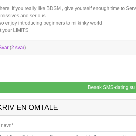
there. If you really like BDSM , give yourself enough time to Serv
missives and serious .
lso enjoy introducing beginners to mi kinky world
t your LIMITS
Svar
(
2 svar
)
Besøk SMS-dating.su
KRIV EN OMTALE
t navn*