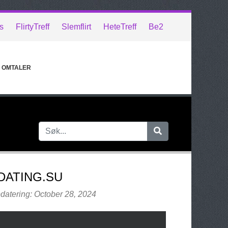
s
FlirtyTreff
Slemflirt
HeteTreff
Be2
OMTALER
DATING.SU
datering: October 28, 2024