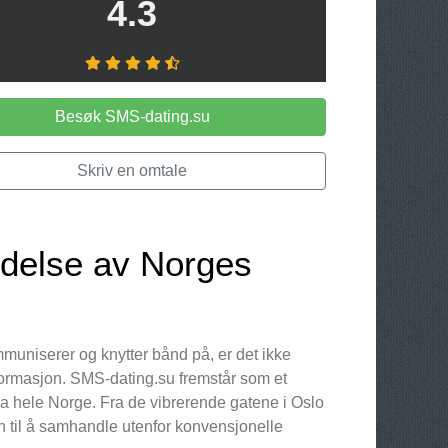
4.3
Besøk SMS-dating.su
Skriv en omtale
delse av Norges
mmuniserer og knytter bånd på, er det ikke
ormasjon. SMS-dating.su fremstår som et
 hele Norge. Fra de vibrerende gatene i Oslo
en til å samhandle utenfor konvensjonelle