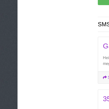
SMS
G
Hei
meg
3