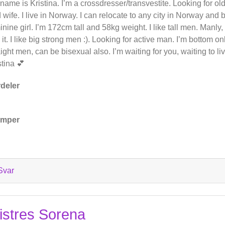
name is Kristina. I’m a crossdresser/transvestite. Looking for ol
 wife. I live in Norway. I can relocate to any city in Norway and 
inine girl. I’m 172cm tall and 58kg weight. I like tall men. Manly,
e it. I like big strong men :). Looking for active man. I’m bottom on
aight men, can be bisexual also. I’m waiting for you, waiting to l
stina 💕
deler
emper
Svar
istres Sorena