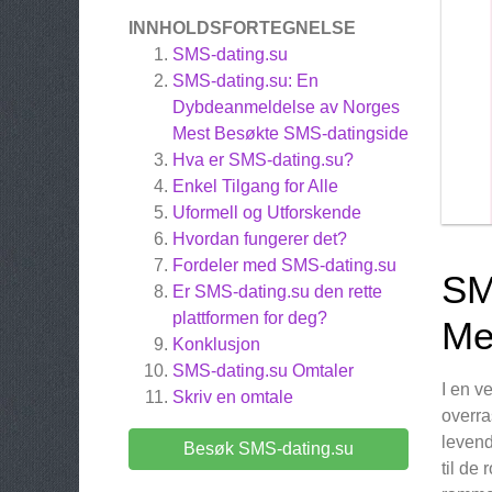
INNHOLDSFORTEGNELSE
SMS-dating.su
SMS-dating.su: En
Dybdeanmeldelse av Norges
Mest Besøkte SMS-datingside
Hva er SMS-dating.su?
Enkel Tilgang for Alle
Uformell og Utforskende
Hvordan fungerer det?
Fordeler med SMS-dating.su
SM
Er SMS-dating.su den rette
plattformen for deg?
Me
Konklusjon
SMS-dating.su
Omtaler
I en v
Skriv en omtale
overra
levend
Besøk SMS-dating.su
til de