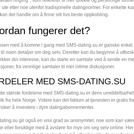
"skitten ringing", som refererer til mer direkte og personlige for
 ute etter noe utenfor tradisjonelle datingnormer. For enkelte kan 
kan det handle om å finne sitt livs beste oppkobling.
ordan fungerer det?
sen med å komme i gang med SMS-dating.su er ganske enkel. Før
 til noen detaljer om deg selv. Deretter kan du begynne å utforsk
kker din interesse, kan du starte en samtale ved å sende en mel
ksjoner, fra vennlige samtaler til mer intime diskusjoner.
RDELER MED SMS-DATING.SU
de største fordelene med SMS-dating.su er dens umiddelbarhet. 
lk fra hele Norge. Videre kan det faktum at tjenesten er gratis fo
nsker å investere i dyre datingabonnementer.
ting.su gir også en viss grad av anonymitet, noe som kan vær
te eller forsiktige med å avsløre for mye om seg selv online. He