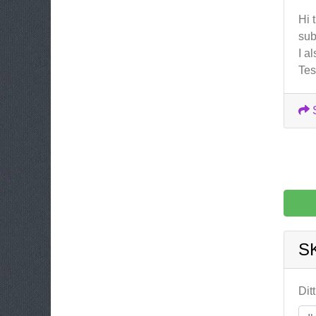
Hi 
sub
I a
Tes
S
Dit