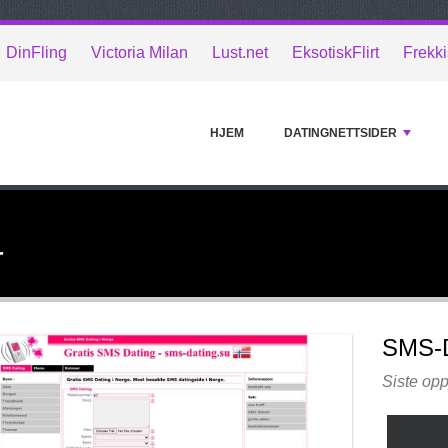
DinFling
Victoria Milan
Lust.net
EksotiskFlirt
Frekki
HJEM
DATINGNETTSIDER
r
SMS-
Siste opp