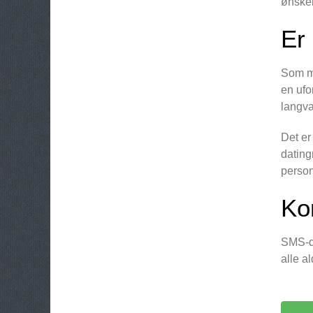
ønsker
Er
Som me
en ufo
langva
Det er
dating
person
Ko
SMS-da
alle a