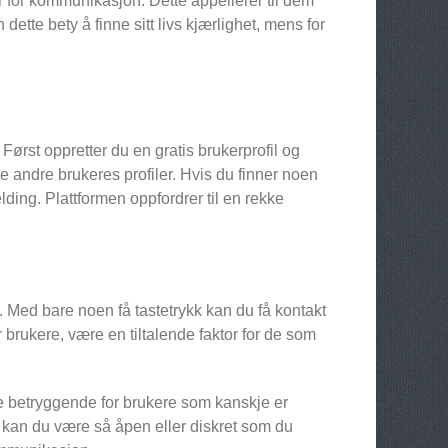
mer for kommunikasjon. Dette appellerer til dem
dette bety å finne sitt livs kjærlighet, mens for
st oppretter du en gratis brukerprofil og
e andre brukeres profiler. Hvis du finner noen
ding. Plattformen oppfordrer til en rekke
Med bare noen få tastetrykk kan du få kontakt
r brukere, være en tiltalende faktor for de som
e betryggende for brukere som kanskje er
r kan du være så åpen eller diskret som du