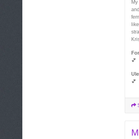
My 
and
fem
lik
str
Kri
For
💕
Ul
💕
M