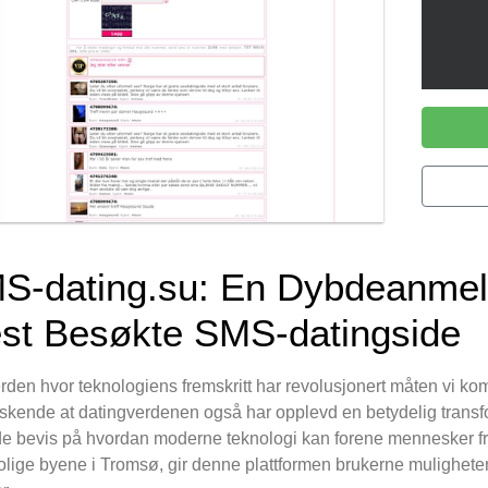
S-dating.su: En Dybdeanmel
st Besøkte SMS-datingside
erden hvor teknologiens fremskritt har revolusjonert måten vi ko
skende at datingverdenen også har opplevd en betydelig transf
e bevis på hvordan moderne teknologi kan forene mennesker fra
 rolige byene i Tromsø, gir denne plattformen brukerne mulighet