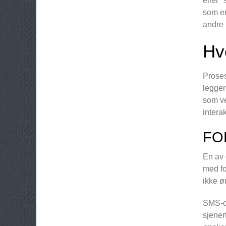
eller 
som er
andre 
Hv
Proses
legger
som ve
intera
FO
En av 
med fo
ikke ø
SMS-da
sjener