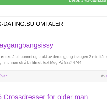
Besøk SMS-dating.su
-DATING.SU OMTALER
aygangbangsissy
 ønske å bli bunnet og brukt av deres gjeng i skogen 2 min frå 
 i munnen ok å bli filmet, text Meg På 92244744,
Svar
Av
5 Crossdresser for older man