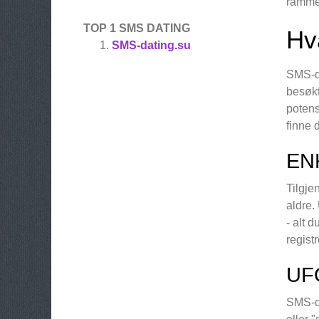
ramme
TOP 1 SMS DATING
Hv
SMS-dating.su
SMS-da
besøkt
potens
finne 
EN
Tilgje
aldre.
- alt 
regist
UF
SMS-da