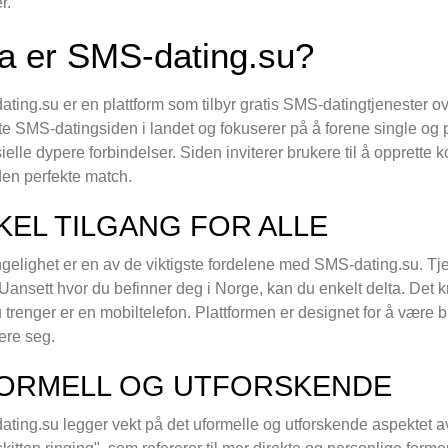
r.
a er SMS-dating.su?
ting.su er en plattform som tilbyr gratis SMS-datingtjenester 
e SMS-datingsiden i landet og fokuserer på å forene single og par so
ielle dypere forbindelser. Siden inviterer brukere til å opprett
den perfekte match.
KEL TILGANG FOR ALLE
ngelighet er en av de viktigste fordelene med SMS-dating.su. Tj
 Uansett hvor du befinner deg i Norge, kan du enkelt delta. Det 
du trenger er en mobiltelefon. Plattformen er designet for å være br
rere seg.
ORMELL OG UTFORSKENDE
ting.su legger vekt på det uformelle og utforskende aspektet av