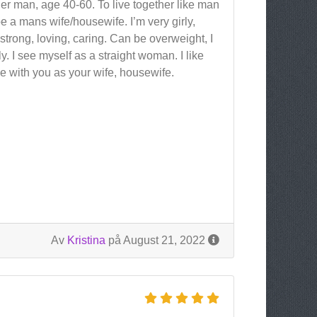
der man, age 40-60. To live together like man
be a mans wife/housewife. I’m very girly,
 strong, loving, caring. Can be overweight, I
ly. I see myself as a straight woman. I like
ive with you as your wife, housewife.
Av
Kristina
på August 21, 2022