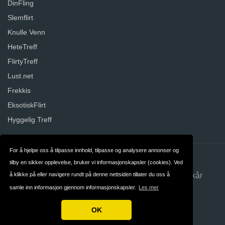
DinFling
Slemflirt
Knulle Venn
HeteTreff
FlirtyTreff
Lust.net
Frekkis
EksotiskFlirt
Hyggelig Treff
For å hjelpe oss å tilpasse innhold, tilpasse og analysere annonser og
Kontakt
Om oss
tilby en sikker opplevelse, bruker vi informasjonskapsler (cookies). Ved
å klikke på eller navigere rundt på denne nettsiden tillater du oss å
Personvern
Betingelser og Vilkår
samle inn informasjon gjennom informasjonskapsler.
Les mer
Norge
OK
Opphavsrett © 2026 Datingwebsites.no