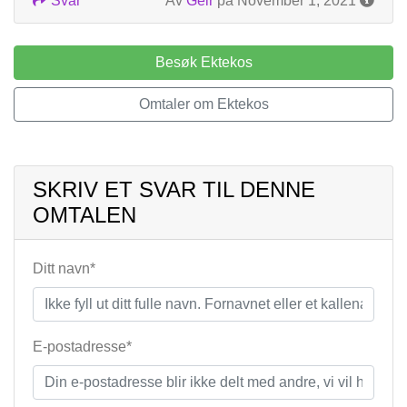
Svar
Av
Geir
på November 1, 2021
Besøk Ektekos
Omtaler om Ektekos
SKRIV ET SVAR TIL DENNE
OMTALEN
Ditt navn*
E-postadresse*