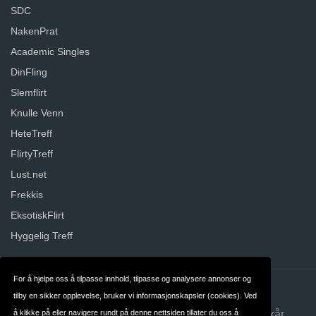
SDC
NakenPrat
Academic Singles
DinFling
Slemflirt
Knulle Venn
HeteTreff
FlirtyTreff
Lust.net
Frekkis
EksotiskFlirt
Hyggelig Treff
For å hjelpe oss å tilpasse innhold, tilpasse og analysere annonser og
Kontakt
Om oss
tilby en sikker opplevelse, bruker vi informasjonskapsler (cookies). Ved
å klikke på eller navigere rundt på denne nettsiden tillater du oss å
Personvern
Betingelser og Vilkår