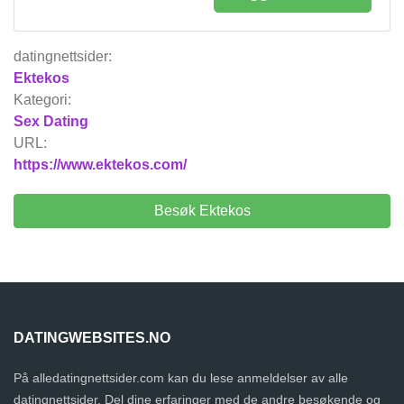
datingnettsider:
Ektekos
Kategori:
Sex Dating
URL:
https://www.ektekos.com/
Besøk Ektekos
DATINGWEBSITES.NO
På alledatingnettsider.com kan du lese anmeldelser av alle
datingnettsider. Del dine erfaringer med de andre besøkende og