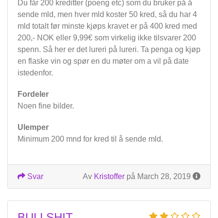
Du får 200 kreditter (poeng etc) som du bruker på å
sende mld, men hver mld koster 50 kred, så du har 4
mld totalt før minste kjøps kravet er på 400 kred med
200,- NOK eller 9,99€ som virkelig ikke tilsvarer 200
spenn. Så her er det lureri på lureri. Ta penga og kjøp
en flaske vin og spør en du møter om a vil på date
istedenfor.
Fordeler
Noen fine bilder.
Ulemper
Minimum 200 mnd for kred til å sende mld.
Svar
Av
Kristoffer
på March 28, 2019
BULLSHIT