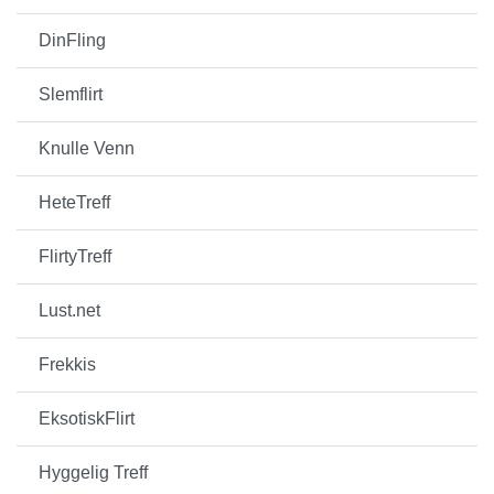
DinFling
Slemflirt
Knulle Venn
HeteTreff
FlirtyTreff
Lust.net
Frekkis
EksotiskFlirt
Hyggelig Treff