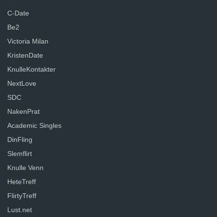
C-Date
Be2
Victoria Milan
KristenDate
KnulleKontakter
NextLove
SDC
NakenPrat
Academic Singles
DinFling
Slemflirt
Knulle Venn
HeteTreff
FlirtyTreff
Lust.net