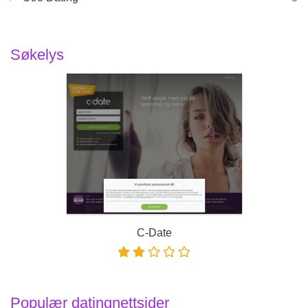
Søkelys
C-Date
Populær datingnettsider