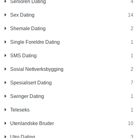
Senioren Dating
4
Sex Dating
14
Shemale Dating
2
Single Foreldre Dating
1
SMS Dating
1
Sosial Nettverksbygging
2
Spesialisert Dating
7
Swinger Dating
1
Teleseks
1
Utenlandske Bruder
10
Utro Dating
3