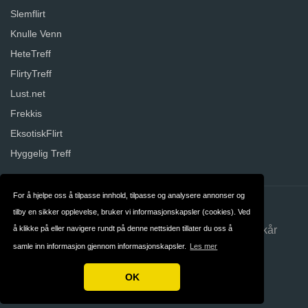
Slemflirt
Knulle Venn
HeteTreff
FlirtyTreff
Lust.net
Frekkis
EksotiskFlirt
Hyggelig Treff
For å hjelpe oss å tilpasse innhold, tilpasse og analysere annonser og
Kontakt
Om oss
tilby en sikker opplevelse, bruker vi informasjonskapsler (cookies). Ved
å klikke på eller navigere rundt på denne nettsiden tillater du oss å
Personvern
Betingelser og Vilkår
samle inn informasjon gjennom informasjonskapsler.
Les mer
Norge
OK
Opphavsrett © 2026 Datingwebsites.no